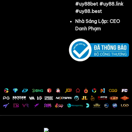
#uy88bet #uy88.link
#uy88.best
Nhà Sáng Lập:
CEO
Danh Phạm
✕
Copyright 2026 ©
UY88 - Nhà Cái Cá Cược Trực Tuyến Số 1
Mùa WORLDCUP 2026