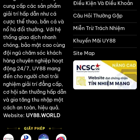
Điều Kiện Và Điều Khoản
cung cấp các sản phẩm
giải trí hấp dẫn như cá
Câu Hỏi Thường Gặp
cược thể thao, bắn cá và
Miễn Trừ Trách Nhiệm
nổ hũ đổi thưởng. Với hệ
thống giao dịch nhanh
Khuyến Mãi UY88
chóng, bảo mật cao cùng
đội ngũ chăm sóc khách
Site Map
hàng chuyên nghiệp hoạt
động 24/7, UY88 mang
đến cho người chơi trải
nghiệm giải trí đẳng cấp,
cơ hội săn thưởng hấp dẫn
và gia tăng thu nhập một
cách an toàn, hiệu quả.
Website:
UY88.WORLD