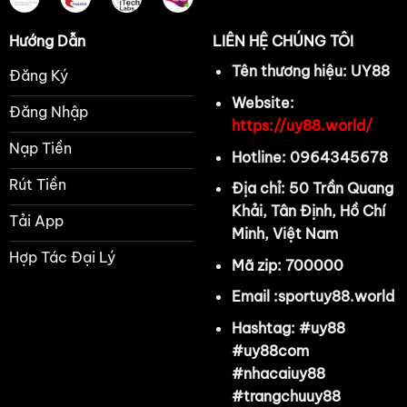
Hướng Dẫn
LIÊN HỆ CHÚNG TÔI
Tên thương hiệu:
UY88
Đăng Ký
Website:
Đăng Nhập
https://uy88.world/
Nạp Tiền
Hotline:
0964345678
Rút Tiền
Địa chỉ:
50 Trần Quang
Khải, Tân Định, Hồ Chí
Tải App
Minh, Việt Nam
Hợp Tác Đại Lý
Mã zip: 700000
Email :sportuy88.world
Hashtag:
#uy88
#uy88com
#nhacaiuy88
#trangchuuy88