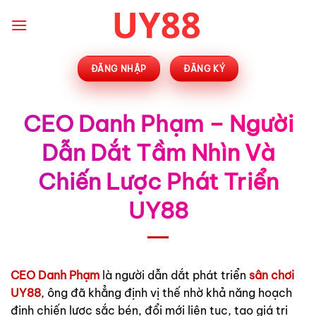
Bỏ
qua
nội
dung
ĐĂNG NHẬP
ĐĂNG KÝ
CEO Danh Phạm – Người
Dẫn Dắt Tầm Nhìn Và
Chiến Lược Phát Triển
UY88
CEO Danh Phạm
là người dẫn dắt phát triển
sân chơi
UY88
, ông đã khẳng định vị thế nhờ khả năng hoạch
định chiến lược sắc bén, đổi mới liên tục, tạo giá trị