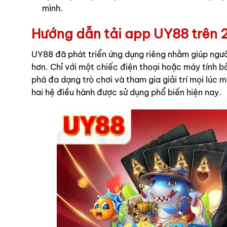
mình.
Hướng dẫn tải app UY88 trên 2
UY88 đã phát triển ứng dụng riêng nhằm giúp ngườ
hơn. Chỉ với một chiếc điện thoại hoặc máy tính b
phá đa dạng trò chơi và tham gia giải trí mọi lúc 
hai hệ điều hành được sử dụng phổ biến hiện nay.