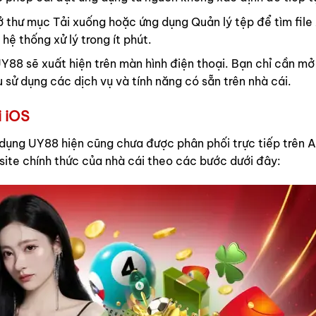
mở thư mục Tải xuống hoặc ứng dụng Quản lý tệp để tìm fil
hệ thống xử lý trong ít phút.
Y88 sẽ xuất hiện trên màn hình điện thoại. Bạn chỉ cần mở
sử dụng các dịch vụ và tính năng có sẵn trên nhà cái.
i iOS
g dụng UY88 hiện cũng chưa được phân phối trực tiếp trên 
ite chính thức của nhà cái theo các bước dưới đây: