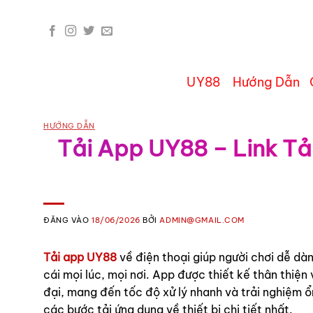
Bỏ
qua
nội
dung
UY88 ️
Hướng Dẫn
HƯỚNG DẪN
Tải App UY88 – Link Tả
ĐĂNG VÀO
18/06/2026
BỞI
ADMIN@GMAIL.COM
Tải app UY88
về điện thoại giúp người chơi dễ dà
cái mọi lúc, mọi nơi. App được thiết kế thân thiện
đại, mang đến tốc độ xử lý nhanh và trải nghiệm ổ
các bước tải ứng dụng về thiết bị chi tiết nhất.