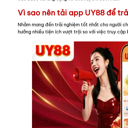
Vì sao nên tải app UY88 để tr
Nhằm mang đến trải nghiệm tốt nhất cho người chơ
hưởng nhiều tiện ích vượt trội so với việc truy cậ