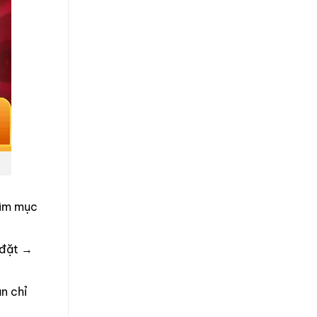
tìm mục
 đặt →
n chỉ