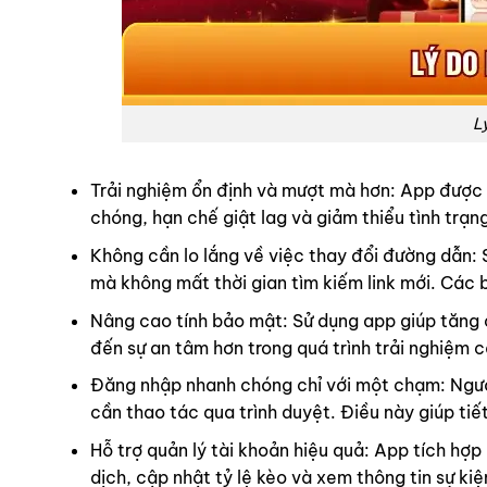
L
Trải nghiệm ổn định và mượt mà hơn: App được tố
chóng, hạn chế giật lag và giảm thiểu tình trạn
Không cần lo lắng về việc thay đổi đường dẫn: 
mà không mất thời gian tìm kiếm link mới. Các 
Nâng cao tính bảo mật: Sử dụng app giúp tăng 
đến sự an tâm hơn trong quá trình trải nghiệm c
Đăng nhập nhanh chóng chỉ với một chạm: Ngườ
cần thao tác qua trình duyệt. Điều này giúp tiết
Hỗ trợ quản lý tài khoản hiệu quả: App tích hợp 
dịch, cập nhật tỷ lệ kèo và xem thông tin sự k