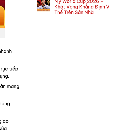
Mỹ World Cup 2026 –
Khát Vọng Khẳng Định Vị
Thế Trên Sân Nhà
 nhanh
rực tiếp
dụng.
nhân mang
không
giao
của