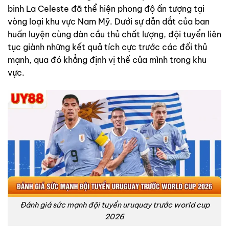
binh La Celeste đã thể hiện phong độ ấn tượng tại
vòng loại khu vực Nam Mỹ. Dưới sự dẫn dắt của ban
huấn luyện cùng dàn cầu thủ chất lượng, đội tuyển liên
tục giành những kết quả tích cực trước các đối thủ
mạnh, qua đó khẳng định vị thế của mình trong khu
vực.
Đánh giá sức mạnh đội tuyển uruquay trước world cup
2026