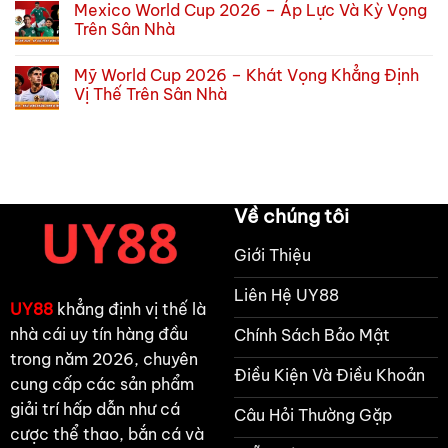
Mexico World Cup 2026 – Áp Lực Và Kỳ Vọng
Trên Sân Nhà
Mỹ World Cup 2026 – Khát Vọng Khẳng Định
Vị Thế Trên Sân Nhà
Về chúng tôi
Giới Thiệu
Liên Hệ UY88
UY88
khẳng định vị thế là
nhà cái uy tín hàng đầu
Chính Sách Bảo Mật
trong năm 2026, chuyên
Điều Kiện Và Điều Khoản
cung cấp các sản phẩm
giải trí hấp dẫn như cá
Câu Hỏi Thường Gặp
cược thể thao, bắn cá và