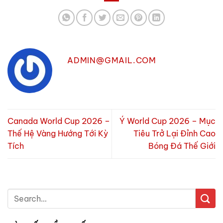
ADMIN@GMAIL.COM
Canada World Cup 2026 –
Ý World Cup 2026 – Mục
Thế Hệ Vàng Hướng Tới Kỳ
Tiêu Trở Lại Đỉnh Cao
Tích
Bóng Đá Thế Giới