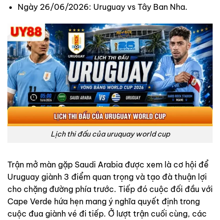
Ngày 26/06/2026: Uruguay vs Tây Ban Nha.
Lịch thi đấu của uruquay world cup
Trận mở màn gặp Saudi Arabia được xem là cơ hội để
Uruguay giành 3 điểm quan trọng và tạo đà thuận lợi
cho chặng đường phía trước. Tiếp đó cuộc đối đầu với
Cape Verde hứa hẹn mang ý nghĩa quyết định trong
cuộc đua giành vé đi tiếp. Ở lượt trận cuối cùng, các